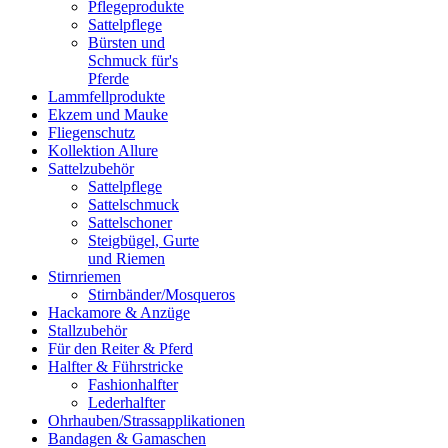
Pflegeprodukte
Sattelpflege
Bürsten und
Schmuck für's
Pferde
Lammfellprodukte
Ekzem und Mauke
Fliegenschutz
Kollektion Allure
Sattelzubehör
Sattelpflege
Sattelschmuck
Sattelschoner
Steigbügel, Gurte
und Riemen
Stirnriemen
Stirnbänder/Mosqueros
Hackamore & Anzüge
Stallzubehör
Für den Reiter & Pferd
Halfter & Führstricke
Fashionhalfter
Lederhalfter
Ohrhauben/Strassapplikationen
Bandagen & Gamaschen