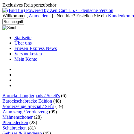
Exclusives Reitsportzubehör
Willkommen,
Anmelden
|
Neu hier? Erstellen Sie ein
Kundenkonto
Startseite
Über uns
Friesen-Express News
Versandkosten
Mein Konto
Barocke Longierpads / Selett's
(6)
Barockschabracke Edition
(48)
Vorderzeuge Special / Set`s
(19)
Zaumzeug / Vorderzeug
(99)
Mähnenschoner
(28)
Pferdedecken
(28)
Schabracken
(81)
Gebisse & Kandaren
(45)