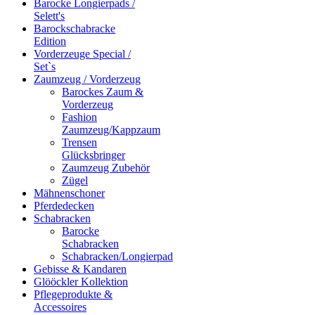
Barocke Longierpads /
Selett's
Barockschabracke
Edition
Vorderzeuge Special /
Set`s
Zaumzeug / Vorderzeug
Barockes Zaum &
Vorderzeug
Fashion
Zaumzeug/Kappzaum
Trensen
Glücksbringer
Zaumzeug Zubehör
Zügel
Mähnenschoner
Pferdedecken
Schabracken
Barocke
Schabracken
Schabracken/Longierpad
Gebisse & Kandaren
Glööckler Kollektion
Pflegeprodukte &
Accessoires